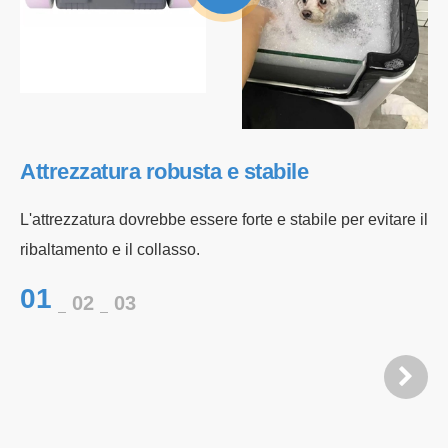
Attrezzatura robusta e stabile
S
L'attrezzatura dovrebbe essere forte e stabile per evitare il
Do
ribaltamento e il collasso.
ad
es
01
02
03
0