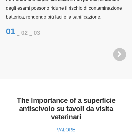
I b
degli esami possono ridurre il rischio di contaminazione
ga
batterica, rendendo più facile la sanificazione.
pr
01
02
03
mal
ae
0
The Importance of a superficie
antiscivolo su tavoli da visita
veterinari
VALORE