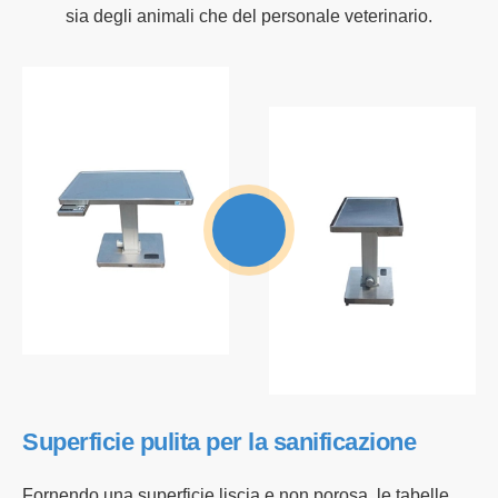
sia degli animali che del personale veterinario.
Superficie pulita per la sanificazione
C
t
Fornendo una superficie liscia e non porosa, le tabelle